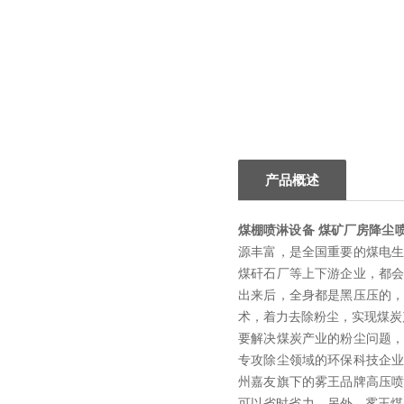
产品概述
煤棚喷淋设备 煤矿厂房降尘
源丰富，是全国重要的煤电
煤矸石厂等上下游企业，都
出来后，全身都是黑压压的
术，着力去除粉尘，实现煤炭
要解决煤炭产业的粉尘问题
专攻除尘领域的环保科技企
州嘉友旗下的雾
王品牌
高压
可以省时省力。另外，雾王煤