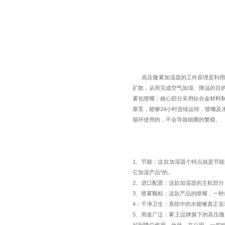
高压微雾加湿器的工作原理是利用高
扩散，从而完成空气加湿、降温的目
雾化喷嘴：核心部分采用钛合金材料
塞泵，能够24小时连续运转，喷嘴及水
循环使用的，不会导致细菌的繁殖。
1、节能：这款加湿器个特点就是节能
它加湿产品*的。
2、进口配置：这款加湿器的主机部分
3、喷雾颗粒：这款产品的喷嘴，一秒
4：干净卫生：系统中的水能够真正
5、用途广泛：雾王品牌旗下的高压