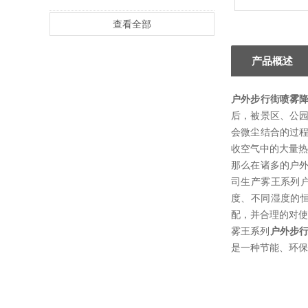
查看全部
产品概述
户外步行街喷雾
后，被景区、公
会微尘结合的过
收空气中的大量热
那么在诸多的户
司生产雾王系列
度、不同湿度的
配，并合理的对使
雾王系列
户外步
是一种节能、环