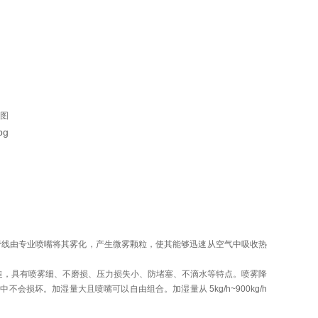
线由专业喷嘴将其雾化，产生微雾颗粒，使其能够迅速从空气中吸收热
造，具有喷雾细、不磨损、压力损失小、防堵塞、不滴水等特点。喷雾降
损坏。加湿量大且喷嘴可以自由组合。加湿量从 5kg/h~900kg/h