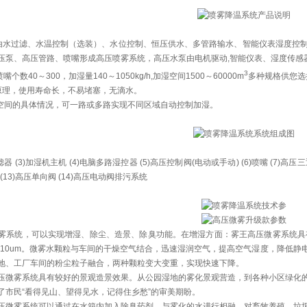
由水过滤、水温控制（选装）、水位控制、恒压供水、多管路输水、智能仪表湿度控
压泵、高压管路、喷嘴形成高压喷雾系统，高压水泵由电机驱动,智能仪表、湿度传感
3
个数40～300，加湿量140～1050kg/h,加湿空间1500～60000m
多种规格供您选
原理，使用寿命长，不易堵塞，无滴水。
和空间的具体情况，可一路或多路实现不同区域自动控制加湿。
过滤器 (3)加湿机主机 (4)电脑多路湿控器 (5)高压控制阀(电动或手动) (6)喷嘴 (7)高压
 (13)高压单向阀 (14)高压电动阀排污系统
雾系统，可以实现增湿、除尘、造景、除臭功能。在增湿方面：雾王高压微雾系统具
m-10um。微雾水颗粒与车间的干燥空气结合，迅速湿润空气，提高空气湿度，降低
地、工厂车间的粉尘粒子融合，两种颗粒变大变重，实现快速下降。
压微雾系统具有较好的景观造景效果。从公园湿地的雾化景观营造，到各种小区绿化
了市民“看得见山、望得见水，记得住乡愁”的审美期盼。
压微雾系统可以通过在水箱内加入除臭药剂，与雾化的水进行相融，对畜牧养殖、垃