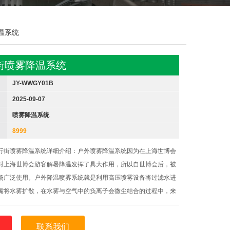
降温系统
街喷雾降温系统
JY-WWGY01B
2025-09-07
喷雾降温系统
8999
行街喷雾降温系统详细介绍：户外喷雾降温系统因为在上海世博会
对上海世博会游客解暑降温发挥了具大作用，所以自世博会后，被
场广泛使用。户外降温喷雾系统就是利用高压喷雾设备将过滤水进
嘴将水雾扩散，在水雾与空气中的负离子会微尘结合的过程中，来
度，改善周边空气的质量。由于户外降温喷雾系统喷出的雾滴颗粒
在空气中迅速蒸发，吸收空
联系我们