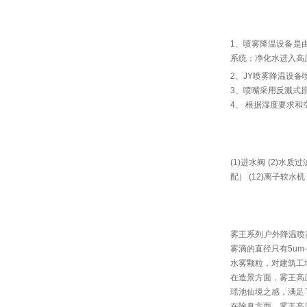
1、喷雾降温设备是
系统；净化水进入高
2、JY喷雾降温设备喷嘴
3、喷嘴采用反溅式
4、 根据湿度要求
(1)进水阀 (2)水质
配） (12)离子软水机
雾王系列户外降温喷
雾滴的直径只有5u
水雾颗粒，对建筑工
在造景方面，雾王高
瑶池仙境之感，满足
在除臭方面，雾王高