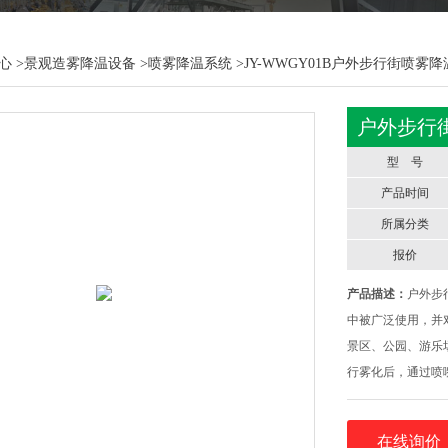
心
>
景观造雾降温设备
>
喷雾降温系统
>JY-WWGY01B户外步行街喷雾
户外步行
型 号
产品时间
所属分类
报价
产品描述：
户外步
中被广泛使用，并
景区、公园、游乐
行雾化后，通过喷
降低周围环境的温
粒径很细，所以能
在线询价