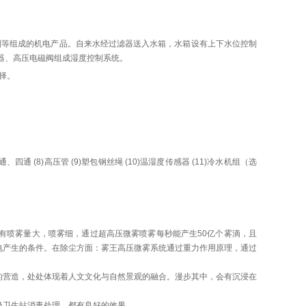
制等组成的机电产品。自来水经过滤器送入水箱，水箱设有上下水位控制
器、高压电磁阀组成湿度控制系统。
择。
三通、四通 (8)高压管 (9)塑包钢丝绳 (10)温湿度传感器 (11)冷水机组（选
有喷雾量大，喷雾细，通过超高压微雾喷雾每秒能产生50亿个雾滴，且
静电产生的条件。在除尘方面：雾王高压微雾系统通过重力作用原理，通过
的营造，处处体现着人文文化与自然景观的融合。漫步其中，会有沉浸在
圾卫生站消毒处理，都有良好的效果。