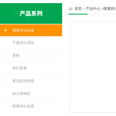
首页
>
产品中心
>
喷雾抑
喷雾抑尘设备
干雾抑尘系统
雾桩
路灯喷雾
雾化喷淋系统
除尘雾炮机
喷雾抑尘装置