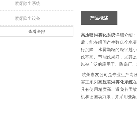
喷雾除尘系统
产品概述
喷雾降尘设备
查看全部
高压喷淋雾化系统
详细介绍
后，能在瞬间产生数亿个水
行沉降，水雾颗粒的粒径越
效率高、节能效果好，尤其是
以被广泛的应用于、陶瓷厂、
杭州嘉友公司是专业生产高
雾王系列
高压喷淋雾化系统
具有使用精度高、避免各类
机和德国动力泵，并采用变频