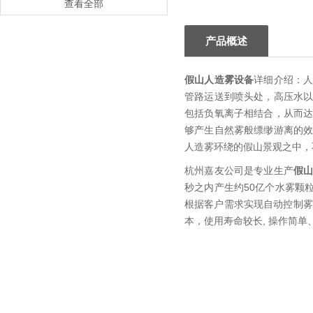
查看全部
产品概述
假山人造雾设备
详细介绍：
管路运送到喷头处，高压水
包括负氧离子相结合，从而
够产生自然雾般缥缈游离的
人造雾环绕的假山景观之中，
杭州嘉友公司是专业生产
假
秒之内产生约50亿个水雾颗
根据客户需求实现自动控制雾
本，使用寿命较长, 操作简