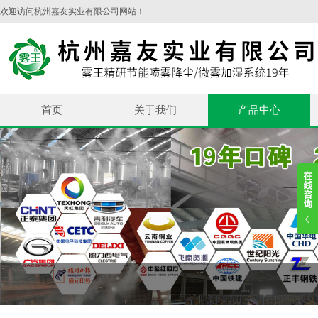
欢迎访问杭州嘉友实业有限公司网站！
首页
关于我们
产品中心