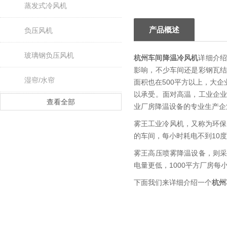
蒸发式冷风机
产品概述
负压风机
玻璃钢负压风机
杭州车间降温冷风机
详细介绍
影响，不少车间还是彩钢瓦
湿帘/水帘
面积也在500平方以上，大
以承受。面对高温，工业企
查看全部
业厂房降温设备的专业生产企
雾王工业冷风机，又称为环保
的车间，每小时耗电不到10
雾王高压喷雾降温设备，则
电量更低，1000平方厂房
下面我们来详细介绍一个
杭州