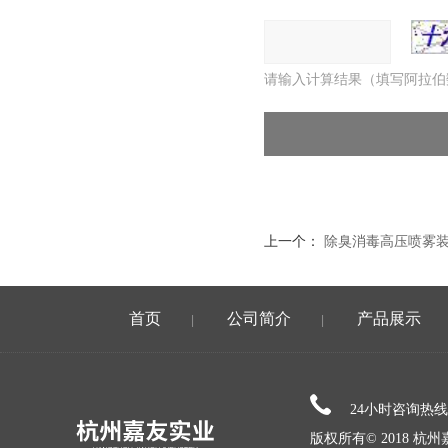
请输入计算结果（填写阿拉伯
上一个：
除臭消毒高压喷雾
首页
公司简介
产品展示
|
|
24小时咨询热
版权所有© 2018 