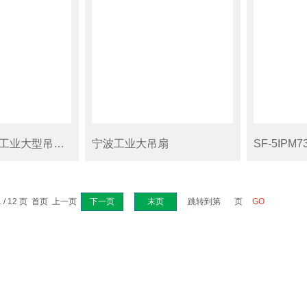
SF-PM73浙江工业大型吊扇厂家
宁波工业大吊扇
 / 12 页 首页 上一页
下一页
末页
跳转到第
页