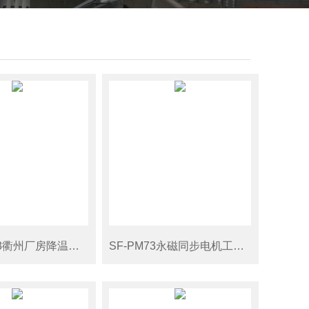
SF-5IPM73衢州厂房降温大吊扇
SF-PM73永磁同步电机工业吊扇