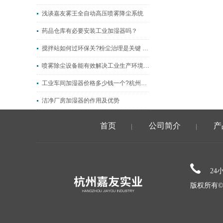
浅谈嘉友雾王全自动高压喷雾降尘系统
药品仓库有必要安装工业加湿器吗？
搅拌站如何过环保关?粉尘治理是关键 搅拌站料场喷雾喷淋系统
喷雾除尘设备能有效解决工业生产环境污染
工业车间加湿器价格多少钱一个?杭州嘉友工业加湿器价格
洁净厂房加湿器的作用及优势
首页
公司简介
产
|
|
24
版权所有©