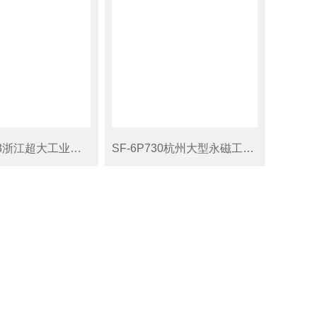
SF-5IPM73浙江超大工业吊扇
SF-6P730杭州大型永磁工业吊扇