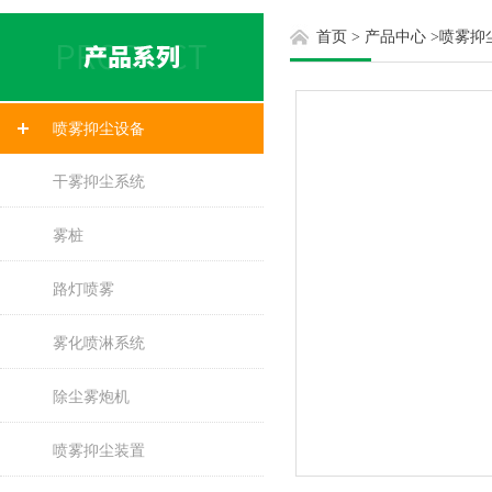
首页
>
产品中心
>
喷雾抑
喷雾抑尘设备
干雾抑尘系统
雾桩
路灯喷雾
雾化喷淋系统
除尘雾炮机
喷雾抑尘装置