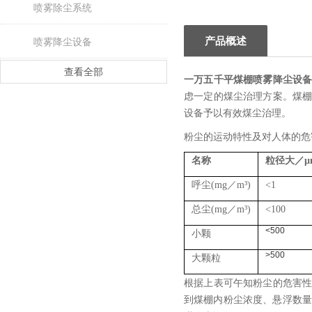
喷雾除尘系统
产品概述
喷雾降尘设备
查看全部
一万五千平煤棚喷雾降尘设
虑一定的煤尘治理方案。煤
设备予以有效煤尘治理。
粉尘的运动特性及对人体的危
名称
粒径大／
µ
呼尘
(mg
／
m³)
<1
总尘
(mg
／
m³)
<100
<500
小颗
>500
大颗粒
根据上表可午知粉尘的危害
到煤棚内粉尘浓度、悬浮数量