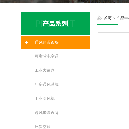
首页
>
产品中
通风降温设备
蒸发省电空调
工业大吊扇
厂房通风系统
工业冷风机
通风降温设备
环保空调