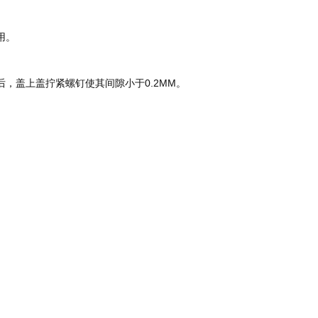
用。
，盖上盖拧紧螺钉使其间隙小于0.2MM。