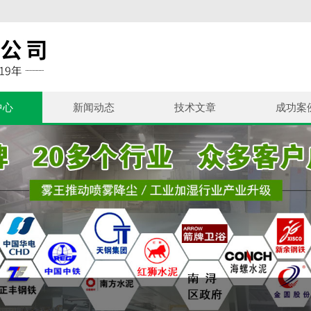
中心
新闻动态
技术文章
成功案