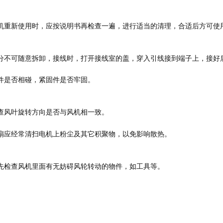
机重新使用时，应按说明书再检查一遍，进行适当的清理，合适后方可使
分不可随意拆卸，接线时，打开接线室的盖，穿入引线接到端子上，接好后
件是否相碰，紧固件是否牢固。
查风叶旋转方向是否与风机相一致。
扇应经常清扫电机上粉尘及其它积聚物，以免影响散热。
先检查风机里面有无妨碍风轮转动的物件，如工具等。