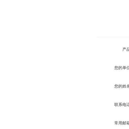
产
您的单
您的姓
联系电
常用邮