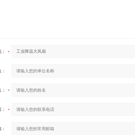
品：
位：
名：
话：
箱：