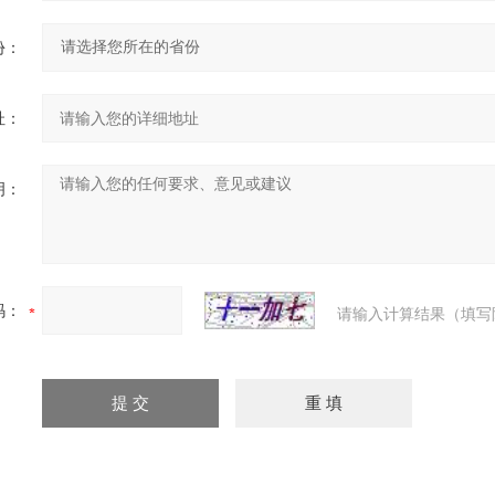
份：
址：
明：
码：
请输入计算结果（填写