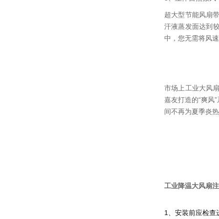
超大型节能风扇
汗液蒸发面达到较
中，您无需将风速
市场上工业大风
嘉友打造的“爽风”
间不再为夏季炎热
工业降温大风扇
注
1、安装前应检查