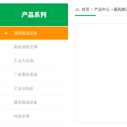
首页
>
产品中心
>
通风降
通风降温设备
蒸发省电空调
工业大吊扇
厂房通风系统
工业冷风机
通风降温设备
环保空调