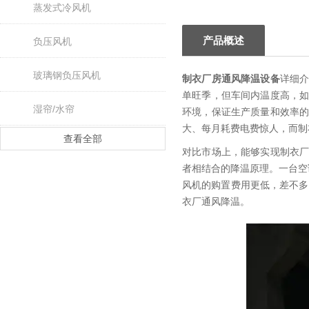
蒸发式冷风机
产品概述
负压风机
玻璃钢负压风机
制衣厂房通风降温设备
详细
单旺季，但车间内温度高，
湿帘/水帘
环境，保证生产质量和效率
大、每月耗费电费惊人，而制
查看全部
对比市场上，能够实现制衣
者相结合的降温原理。一台空
风机的购置费用更低，差不多
衣厂通风降温。