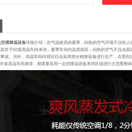
机空调降温设备
详细介绍：在气温较高的夏季，闷热的空气环境不仅给人
其对于50度高温车间来说，夏季车间内温度很高，闷热的空气不仅会损
全事故。另外，高温车间内部往往会采用部分精密设备进行生产，在受到
许多高温车间来讲，都需要采用一定的降温设备来对区域进行大范围整体