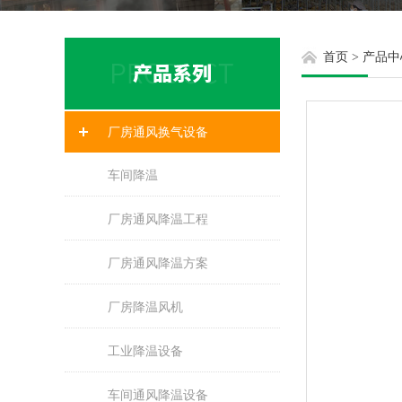
首页
>
产品中
厂房通风换气设备
车间降温
厂房通风降温工程
厂房通风降温方案
厂房降温风机
工业降温设备
车间通风降温设备