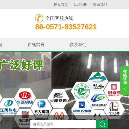
网站首页
-
站点地图
-
联系我们
全国客服热线
86-0571-83527621
例
在线留言
联系我们