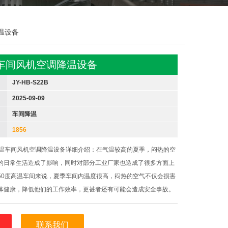
降温设备
温车间风机空调降温设备
JY-HB-S22B
2025-09-09
车间降温
1856
高温车间风机空调降温设备详细介绍：在气温较高的夏季，闷热的空
的日常生活造成了影响，同时对部分工业厂家也造成了很多方面上
50度高温车间来说，夏季车间内温度很高，闷热的空气不仅会损害
体健康，降低他们的工作效率，更甚者还有可能会造成安全事故。
部往往会采用部分精密设备进行生产，在受到过高温度的直接干扰
大提高。降低整体生产
联系我们