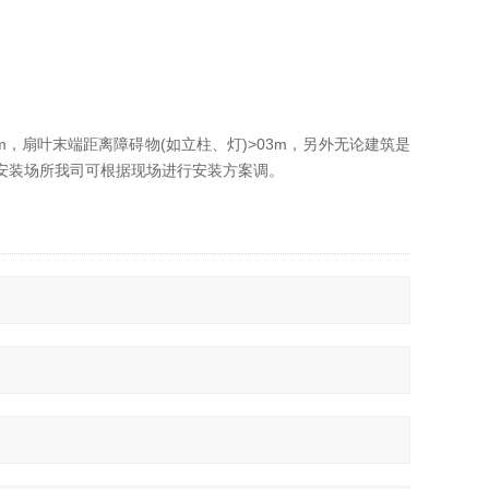
3m，扇叶末端距离障碍物(如立柱、灯)>03m，另外无论建筑是
殊安装场所我司可根据现场进行安装方案调。