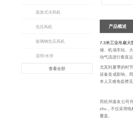
蒸发式冷风机
产品概述
负压风机
玻璃钢负压风机
7.3米工业吊扇
储、机场车站、
湿帘/水帘
动气流进行垂直
尤其到夏季的时
查看全部
设备造成影响。
本上又难免捉襟见
而杭州嘉友公司作
zhu，不仅采用
覆盖。