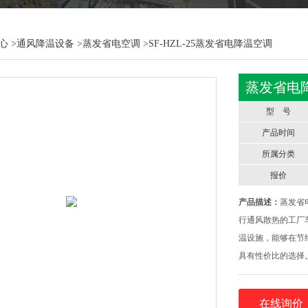
心
>
通风降温设备
>
蒸发省电空调
>SF-HZL-25蒸发省电降温空调
蒸发省电
型 号
产品时间
所属分类
报价
产品描述：
蒸发省
行通风散热的工厂
温设施，能够在节
具有性价比的选择
长期运转会无法避
化，空气温度上升
在线询价