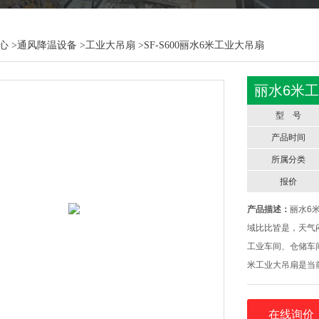
心
>
通风降温设备
>
工业大吊扇
>SF-S600丽水6米工业大吊扇
丽水6米
型 号
产品时间
所属分类
报价
产品描述：
丽水6
域比比皆是，天气
工业车间、仓储车
米工业大吊扇是当
购买价格综合对比
盖面积能够达到10
在线询价