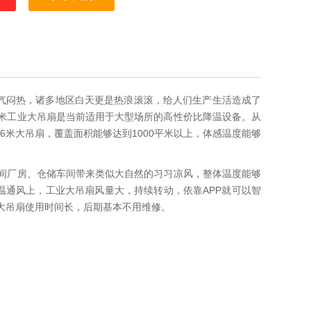
天气闷热，诸多地区白天更是热浪滚滚，给人们生产生活造成了
米工业大吊扇是当前适用于大型场所的高性价比降温设备。从
米大吊扇，覆盖面积能够达到1000平米以上，体感温度能够
间厂房、仓储车间带来类似大自然的习习凉风，整体温度能够
温通风上，工业大吊扇风量大，持续转动，依靠APP就可以智
大吊扇使用时间长，后期基本不用维修。