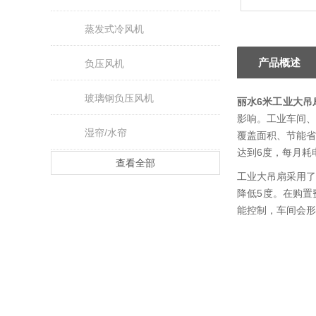
蒸发式冷风机
产品概述
负压风机
玻璃钢负压风机
丽水6米工业大吊
影响。工业车间、
湿帘/水帘
覆盖面积、节能省
达到6度，每月耗
查看全部
工业大吊扇采用了
降低5度。在购置
能控制，车间会形