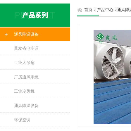
首页
>
产品中心
>
通风降
通风降温设备
蒸发省电空调
工业大吊扇
厂房通风系统
工业冷风机
通风降温设备
环保空调