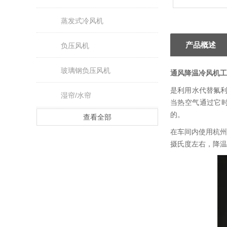
蒸发式冷风机
产品概述
负压风机
玻璃钢负压风机
通风降温冷风机
工
是利用水代替氟
湿帘/水帘
当热空气通过它
的。
查看全部
在车间内使用杭州
摄氏度左右，降温