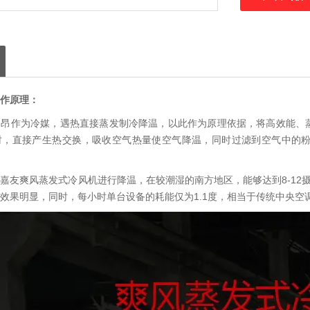
作原理：
利昂作为冷媒，遇热直接蒸发制冷降温，以此作为原理依据，将高效能、
时，直接产生热交换，吸收空气热量使空气降温，同时过滤到空气中的
嘉友爽风蒸发式冷风机进行降温，在较潮湿的南方地区，能够达到8-12摄
效果明显，同时，每小时单台设备的耗能仅为1.1度，相当于传统中央空调