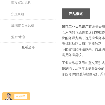
蒸发式冷风机
产品概述
负压风机
玻璃钢负压风机
浙江工业大吊扇厂家
详细介绍
仓库内的气温也要达到30度
湿帘/水帘
比的降温方案，这是企业降
电机驱动巨大扇叶不断转动，
查看全部
节能省电的降温效果。而且购
满足降温需求。
工业大吊扇采用H 型夹固形
织缺陷，从本质上提升设备的
形折弯件(膨胀螺栓固定)，