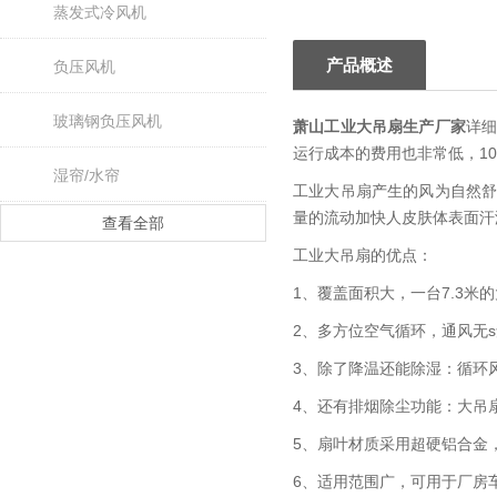
蒸发式冷风机
产品概述
负压风机
玻璃钢负压风机
萧山工业大吊扇生产厂家
详
运行成本的费用也非常低，10
湿帘/水帘
工业大吊扇产生的风为自然
量的流动加快人皮肤体表面汗
查看全部
工业大吊扇的优点：
1、覆盖面积大，一台7.3米的
2、多方位空气循环，通风无
3、除了降温还能除湿：循环
4、还有排烟除尘功能：大吊
5、扇叶材质采用超硬铝合金
6、适用范围广，可用于厂房