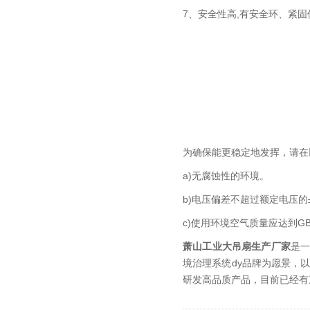
7、安全性高,有安全环、紧
为确保能更稳定地发挥，请在
a)无腐蚀性的环境。
b)电压偏差不超过额定电压的±
c)使用环境空气质量应达到GB
萧山工业大吊扇生产厂家
是
境治理系统dy品牌为愿景，
研发高品质产品，目前已经有三