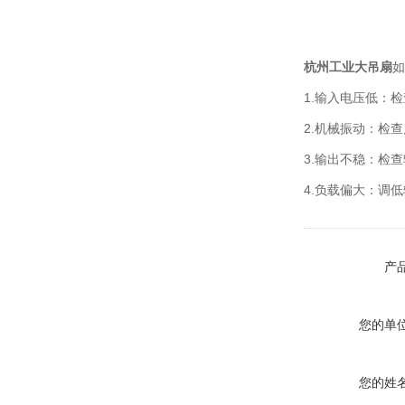
杭州工业大吊扇
如
1.输入电压低：
2.机械振动：检
3.输出不稳：检
4.负载偏大：调
产
您的单
您的姓