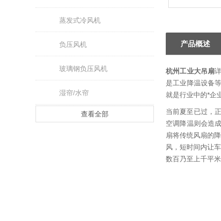
蒸发式冷风机
产品概述
负压风机
玻璃钢负压风机
杭州工业大吊扇
是工业降温设备
湿帘/水帘
就是行业中的*企
当前夏至已过，正
查看全部
空调降温则会造
扇将传统风扇的降
风，短时间内让车
数百乃至上千平米