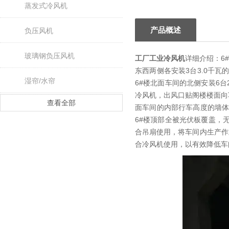
蒸发式冷风机
产品概述
负压风机
玻璃钢负压风机
工厂工业冷风机
详细介绍：6
东西两侧各安装3台3.0千
湿帘/水帘
6#楼北面车间的北侧安装6
冷风机，出风口贴阁楼楼面向
查看全部
面车间的内部行车高度的墙体
6#楼顶部全被光伏板覆盖，
合吊扇使用，将车间内生产作
合冷风机使用，以有效降低车