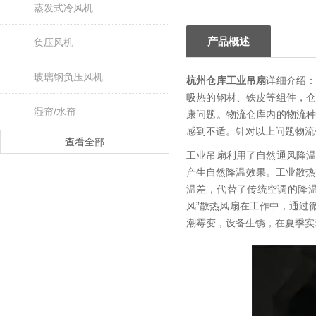
蒸发式冷风机
产品概述
负压风机
玻璃钢负压风机
杭州仓库工业吊扇
详细介绍
吸热的钢材、铁皮等组件，
湿帘/水帘
康问题。物流仓库内的物流
感到不适。针对以上问题物流
查看全部
工业吊扇利用了自然通风降
产生自然降温效果。工业散热
温差，代替了传统空调的降温
风”散热风扇在工作中，通过
潮霉变，设备生锈，在夏季实