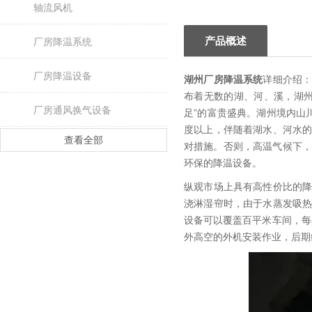
轴流风机
产品概述
厂房降温系统
厂房降温设备
湖州厂房降温系统
详细介绍
布着无数的湖、河、溪，湖
厂房通风换气设备
足”的富贵盛典。湖州境内山
度以上，伴随着湖水、河水
查看全部
对措施。否则，高温气候下，
环保的降温设备。
纵观市场上具有高性价比的降
浇淋湿帘时，由于水蒸发吸
设备可以覆盖百平米车间，每
外高空的外机安装作业，后期