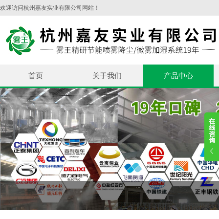
欢迎访问杭州嘉友实业有限公司网站！
首页
关于我们
产品中心