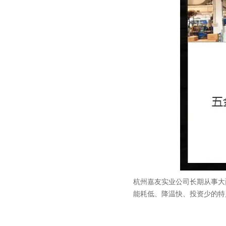
杭州嘉友实业公司长期从事大
能耗低、降温快、投资少的特