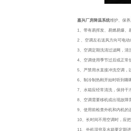
嘉兴厂房降温系统
维护、保养
1、带有易挥发、易燃易爆、
2 、空调左右送风方向可电
3、空调定期洗清过滤网，清
4、空调使用季节过后或正常
5、严禁用水直接冲洗空调，
6、制冷制热刚开始时听到嘶
7、水箱应经常清洗，保持干
8、空调需要移机或出现故障
9、使用前检查外机和内机的进
10、长时间不用空调时，应
11、外机湿帘及水箱要定期