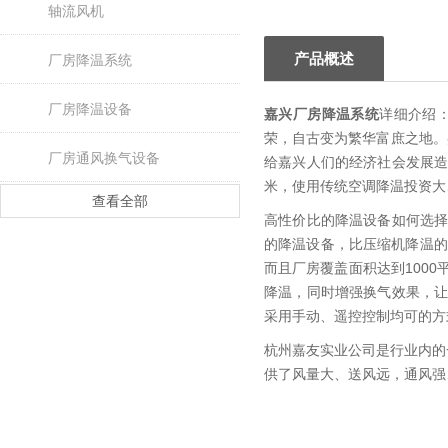
轴流风机
产品概述
厂房降温系统
厂房降温设备
嘉兴厂房降温系统
详细介绍
荣，自古变为繁华富庶之地。
厂房通风换气设备
给嘉兴人们的经济社会发展
米，使用传统空调降温投资大
查看全部
高性价比的降温设备如何选
的降温设备，比压缩机降温的
而且厂房覆盖面积达到100
降温，同时增强换气效果，
采用手动、遥控控制均可的方
杭州嘉友实业公司是行业内的
供了风量大、送风远，通风强