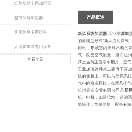
烟草烟站专用加湿器
产品概述
超市保鲜加湿器
雾化除臭专用设备
新风系统加湿器 工业空调加
的原理是形成“新风流动换气
人造雾降温专用设备
排出，形成室内循环不断的
气，改善空气质量，进而达
查看全部
其是当前正值寒冬腊月，空气
工业加湿器种类主要有干雾
组的侧板上，可以与新风系
气中的粉尘颗粒，在新风排气
杭州嘉友实业有限公司是
新
机、电机，加装软水、过滤
能操作，简单便捷，配备有缺