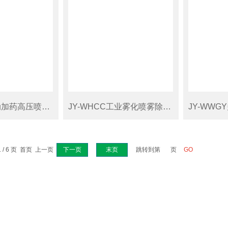
JY-PWXD自动加药高压喷雾消毒系统
JY-WHCC工业雾化喷雾除臭设备
 / 6 页 首页 上一页
下一页
末页
跳转到第
页