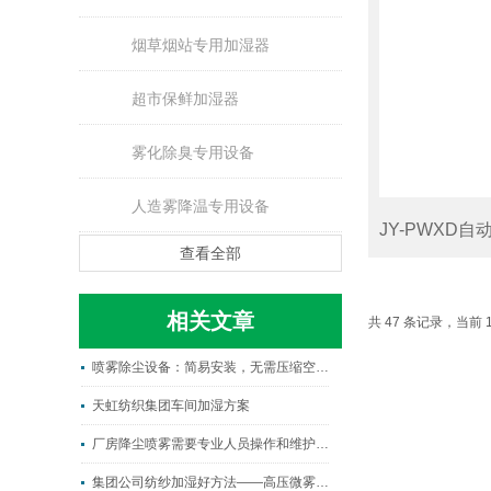
烟草烟站专用加湿器
超市保鲜加湿器
雾化除臭专用设备
人造雾降温专用设备
查看全部
相关文章
共 47 条记录，当前 1
喷雾除尘设备：简易安装，无需压缩空气的高效选择
天虹纺织集团车间加湿方案
厂房降尘喷雾需要专业人员操作和维护吗？
集团公司纺纱加湿好方法——高压微雾加湿系统