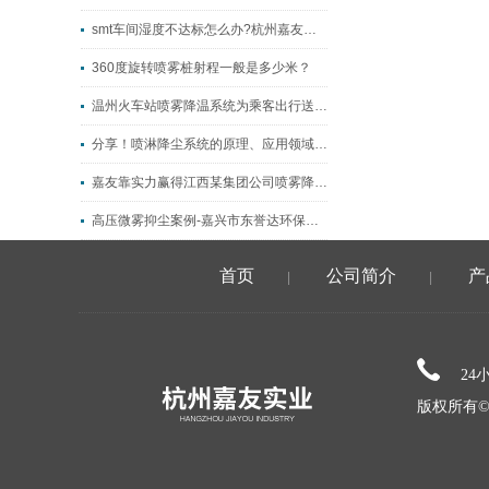
smt车间湿度不达标怎么办?杭州嘉友电子车间防静电喷雾加湿系统
360度旋转喷雾桩射程一般是多少米？
温州火车站喷雾降温系统为乘客出行送清凉
分享！喷淋降尘系统的原理、应用领域以及使用优点
嘉友靠实力赢得江西某集团公司喷雾降温降尘工程
高压微雾抑尘案例-嘉兴市东誉达环保材料有限公司
首页
公司简介
产
|
|
24
版权所有©