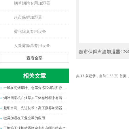
烟草烟站专用加湿器
超市保鲜加湿器
雾化除臭专用设备
人造雾降温专用设备
超市保鲜声波加湿器CS4
查看全部
相关文章
共 17 条记录，当前 1 / 3 页 首
一般在初烤烟叶、仓库分拣和烟站贮存时，常用烟叶回潮机有两种
烟叶回潮机在烟草加工储存过程中有着非常重要作用
超细水滴，先进技术：高压微雾加湿器为何成为当今市场上的栋梁
微雾加湿在工业空调的应用
工地施工现场喷雾降尘主机有哪些特点？