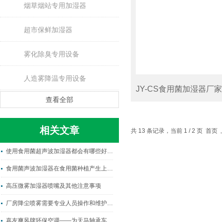
烟草烟站专用加湿器
超市保鲜加湿器
雾化除臭专用设备
人造雾降温专用设备
JY-CS食用菌加湿器厂
查看全部
相关文章
共 13 条记录，当前 1 / 2 页 首
使用食用菌超声波加湿器都会有哪些好处？
食用菌声波加湿器在食用菌种植产生上还有这么杰出的表现
高压微雾加湿器喷嘴及其他注意事项
厂房降尘喷雾需要专业人员操作和维护吗？
嘉友爽风牌环保空调——为天马轴承车间降温排忧解难