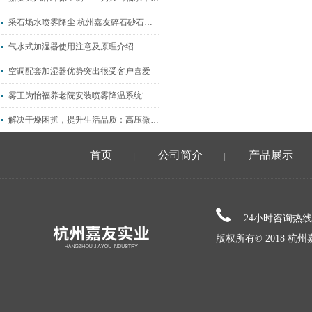
采石场水喷雾降尘 杭州嘉友碎石砂石厂喷淋除尘系统
气水式加湿器使用注意及原理介绍
空调配套加湿器优势突出很受客户喜爱
雾王为怡福养老院安装喷雾降温系统‘送清凉’
解决干燥困扰，提升生活品质：高压微雾加湿器的优势与功能
首页
公司简介
产品展示
|
|
24小时咨询热
版权所有© 2018 