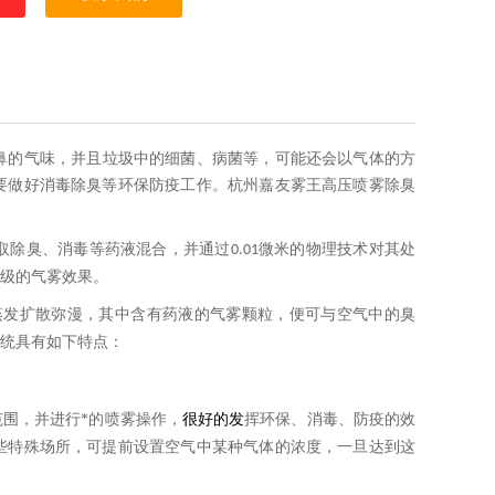
鼻的气味，并且垃圾中的细菌、病菌等，可能还会以气体的方
要做好消毒除臭等环保防疫工作。杭州嘉友雾王高压喷雾除臭
取除臭、消毒等药液混合，并通过
微米的物理技术对其处
0.01
级的气雾效果。
蒸发扩散弥漫，其中含有药液的气雾颗粒，便可与空气中的臭
统具有如下特点：
发
挥环保、消毒、防疫的效
围，并进行*的喷雾操作，
很好的
些特殊场所，可提前设置空气中某种气体的浓度，一旦达到这