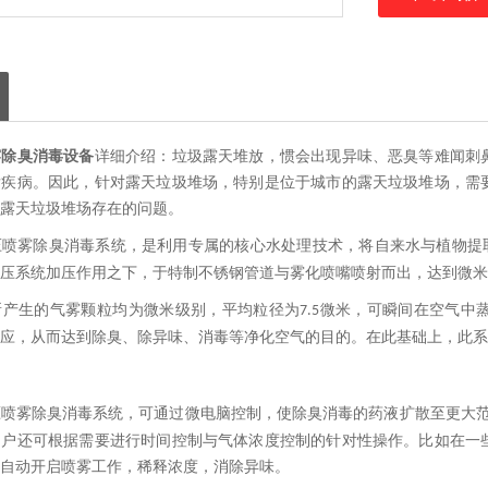
雾除臭消毒设备
详细介绍：
垃圾露天堆放，惯会出现异味、恶臭等难闻刺
发疾病。因此，针对露天垃圾堆场，特别是位于城市的露天垃圾堆场，需
露天垃圾堆场存在的问题。
压喷雾除臭消毒系统，是利用专属的核心水处理技术，将自来水与植物提
压系统加压作用之下，于特制不锈钢管道与雾化喷嘴喷射而出，达到微米
所产生的气雾颗粒均为微米级别，平均粒径为
微米，可瞬间在空气中
7.5
应，从而达到除臭、除异味、消毒等净化空气的目的。在此基础上，此系
喷雾除臭消毒系统，可通过微电脑控制，使除臭消毒的药液扩散至更大范
用户还可根据需要进行时间控制与气体浓度控制的针对性操作。比如在一
自动开启喷雾工作，稀释浓度，消除异味。