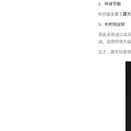
、环保节能
2
杭州嘉友雾王
露天
、长时间运转
3
系统采用进口高
成。适用环境为温
总之，露天垃圾堆