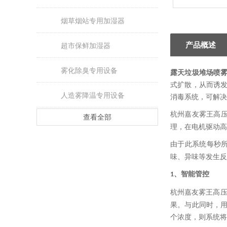
烟草烟站专用加湿器
产品概述
超市保鲜加湿器
雾化除臭专用设备
露天垃圾堆场喷
式扩散，从而诱
人造雾降温专用设备
消毒系统，可解决
杭州嘉友雾王高
查看全部
理，在电机驱动高
由于此系统每秒
味、异味等发生反
、智能管控
1
杭州嘉友雾王高压
果。与此同时，
个浓度，则系统将