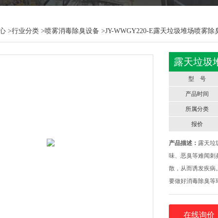
心
>
行业分类
>
喷雾消毒除臭设备
>JY-WWGY220-E露天垃圾堆场喷雾
露天垃圾
型 号
产品时间
所属分类
报价
产品描述：
露天垃
味、恶臭等难闻刺
散，从而诱发疾病
要做好消毒除臭等
垃圾堆场存在的问
来水与植物提取除
在线询价