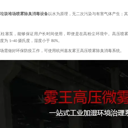
垃圾堆场喷雾除臭消毒设备
以水为原理，无二次污染与有害气体产生；其
压柱塞泵，能够保证用户长时间使用，即便是在高粉尘环境中。高压喷
度为
摄氏度，湿度小于
。
1~40
80%
场需做好环保防疫工作，可使用杭州嘉友雾王高压喷雾除臭消毒系统。