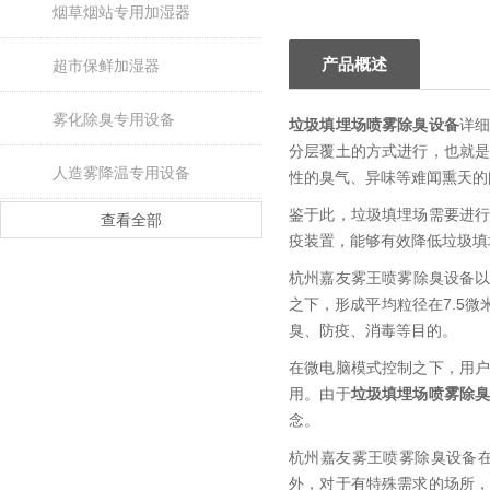
烟草烟站专用加湿器
产品概述
超市保鲜加湿器
雾化除臭专用设备
垃圾填埋场喷雾除臭设备
详
分层覆土的方式进行，也就
人造雾降温专用设备
性的臭气、异味等难闻熏天的
鉴于此，垃圾填埋场需要进
查看全部
疫装置，能够有效降低垃圾填
杭州嘉友雾王喷雾除臭设备以
之下，形成平均粒径在7.5
臭、防疫、消毒等目的。
在微电脑模式控制之下，用
用。由于
垃圾填埋场喷雾除
念。
杭州嘉友雾王喷雾除臭设备
外，对于有特殊需求的场所