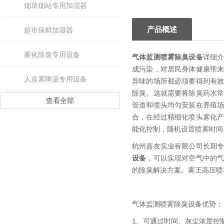
烟草烟站专用加湿器
产品概述
超市保鲜加湿器
雾化除臭专用设备
气体监测喷雾除臭设备
详细
成污染，对居民身体健康带
人造雾降温专用设备
异味的场所都必须要得到有
除臭。这就需要将除臭药水
查看全部
管道和喷头均匀安装在养殖
合，在经过精细化喷头雾化
能化控制，随机设置喷雾时间
杭州嘉友实业有限公司长期
设备
，可以实现对空气中的
的除臭解决方案。雾王高压喷
气体监测喷雾除臭设备优势：
1、可通过时间、灰尘浓度控