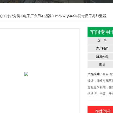
心
>
行业分类
>
电子厂专用加湿器
>JY-WWQS8A车间专用干雾加湿器
车间专用
型 号
产品时间
所属分类
报价
产品描述：
全自动
设计，能够实现三
雾化更为精细，整
绝沾湿、结露、受
在线询价