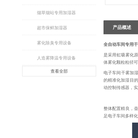
烟草烟站专用加湿器
产品概述
超市保鲜加湿器
雾化除臭专用设备
全自动
车间专用干
是采用虹吸雾化
人造雾降温专用设备
体雾化颗粒粒径可
查看全部
电子车间干雾加湿
的精准化加湿目的
动控制传感器，实
整体配置精良，壶
足电子车间多样化