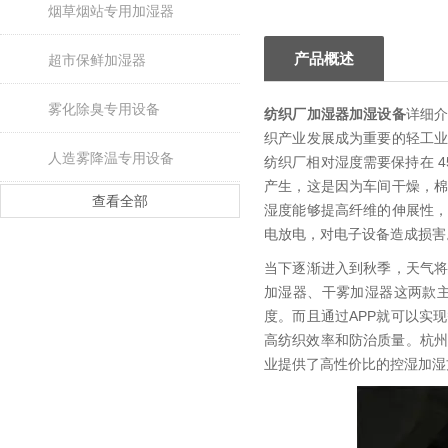
烟草烟站专用加湿器
产品概述
超市保鲜加湿器
雾化除臭专用设备
纺织厂加湿器加湿设备
详细
织产业发展成为重要的轻工
人造雾降温专用设备
纺织厂相对湿度需要保持在 
产生，这是因为车间干燥，
查看全部
湿度能够提高纤维的伸展性
电放电，对电子设备造成损害
当下逐渐进入到秋季，天气
加湿器、干雾加湿器这两款
度。而且通过APP就可以实
高纺织效率和防治质量。杭州
业提供了高性价比的控湿加湿