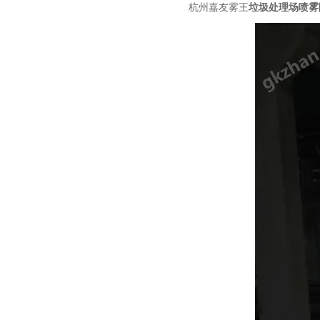
杭州嘉友雾王
垃圾处理场喷雾