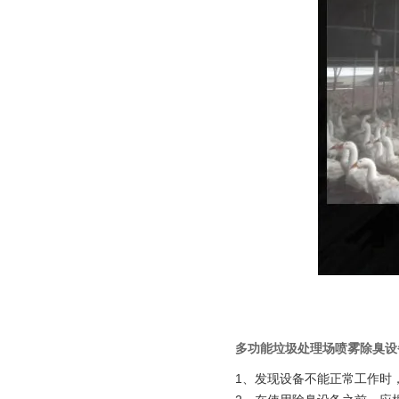
多功能垃圾处理场喷雾除臭设
1、发现设备不能正常工作时