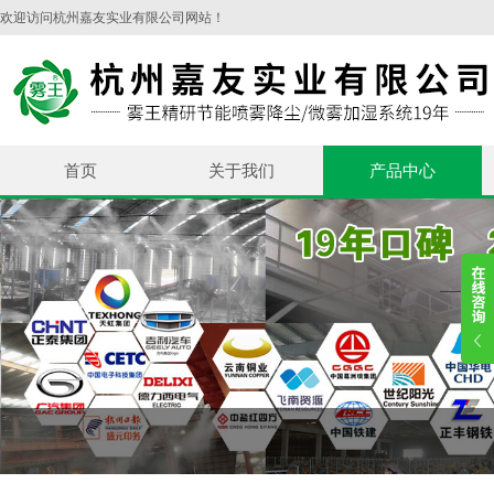
欢迎访问杭州嘉友实业有限公司网站！
首页
关于我们
产品中心