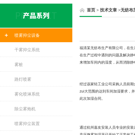
首页
>
技术文章
>
无纺布
喷雾抑尘设备
福清某无纺布生产有限公司，在生
干雾抑尘系统
在生产过程中遇到的问题及解决静电
来增加车间内的湿度，从而消除静
雾桩
路灯喷雾
经过该家轻工业公司采购人员前期
zui大范围的达到车间加湿要求
雾化喷淋系统
此次加湿合同。
除尘雾炮机
喷雾抑尘装置
通过杭州嘉友安装人员专业的安装
高压微雾加湿器已开始了正常的工