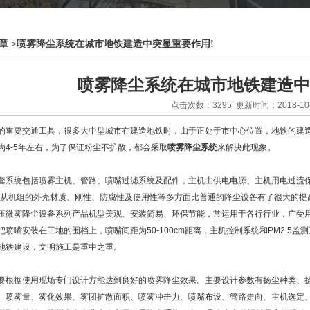
章
>
喷雾降尘系统在城市地铁建造中突显重要作用!
喷雾降尘系统在城市地铁建造中
点击次数：3295 更新时间：2018-10-
的重要交通工具，很多大中型城市在建造地铁时，由于正处于市中心位置，地铁的建
为4-5年左右，为了保证粉尘不扩散，都会采取
喷雾降尘系统
来解决此现象。
套系统包括喷雾主机、管路、喷嘴过滤系统及配件，主机由供电电源、主机用电过流保
统从机组的外壳材质、刚性、防腐性及使用性等多方面比普通的降尘设备有了很大的提
压微雾降尘设备系列产品机型美观、安装简易、环保节能，常运用于各行行业，广受
把喷嘴安装在工地的围档上，喷嘴间距为50-100cm距离，主机控制系统和PM2.
地铁建设，文明施工是重中之重。
要根据使用现场专门设计方能达到良好的喷雾降尘效果。主要设计参数有扬尘种类、
、喷雾量、雾化效果、雾团扩散面积、喷雾冲击力、喷嘴布设、管路走向、主机选定