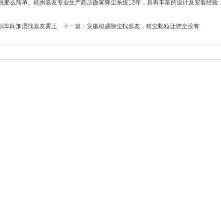
说那么简单。杭州嘉友专业生产高压微雾降尘系统12年，具有丰富的设计及安装经验
织车间加湿找嘉友雾王
下一篇：
安徽稳盛除尘找嘉友，粉尘颗粒让您全没有