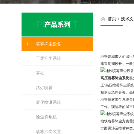
首页
>
技术文
喷雾抑尘设备
地铁是城市人们出行
干雾抑尘系统
建造周期较长，一般
雾桩
高压喷雾降尘系统
整
王”高压喷雾降尘系
路灯喷雾
制器及急停开关。高
地铁喷雾降尘系统是
雾化喷淋系统
工作。现阶段的城市
除尘雾炮机
地铁喷雾降尘方案需
方面需涉及喷嘴种类
喷雾抑尘装置