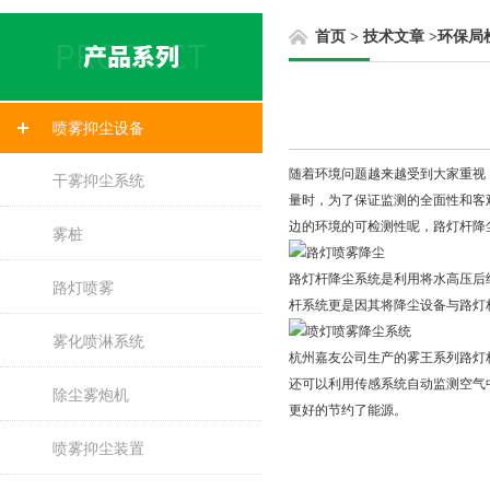
首页
>
技术文章
>
环保局
喷雾抑尘设备
随着环境问题越来越受到大家重视
干雾抑尘系统
量时，为了保证监测的全面性和客
边的环境的可检测性呢，路灯杆降
雾桩
路灯杆降尘系统是利用将水高压后
路灯喷雾
杆系统更是因其将降尘设备与路灯
雾化喷淋系统
杭州嘉友公司生产的雾王系列路灯
还可以利用传感系统自动监测空气
除尘雾炮机
更好的节约了能源。
喷雾抑尘装置