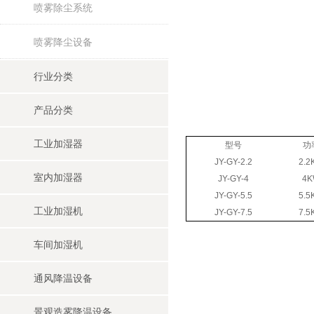
喷雾除尘系统
喷雾降尘设备
行业分类
产品分类
工业加湿器
型号
功
JY-GY-2.2
2.2
室内加湿器
JY-GY-4
4
JY-GY-5.5
5.5
工业加湿机
JY-GY-7.5
7.5
车间加湿机
通风降温设备
景观造雾降温设备