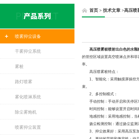
首页
>
技术文章
>
高压喷
喷雾抑尘设备
高压喷雾桩喷射出白色的水颗
干雾抑尘系统
的管控区域设置高空喷淋点并和菲雾
率。
雾桩
高压喷雾桩特点：
1、智能化：采用触摸屏操控方式
路灯喷雾
束。
2、多控制模式：
雾化喷淋系统
手动控制：手动开启和关停区
时间控制：能够设置开启时间和
除尘雾炮机
地感控制：采用地感控制，当检
扬尘检测控制：通过扬尘监测系
喷雾抑尘装置
3、抑尘效果好：采用高压泵加
4、更好的节能和兼容性：动力