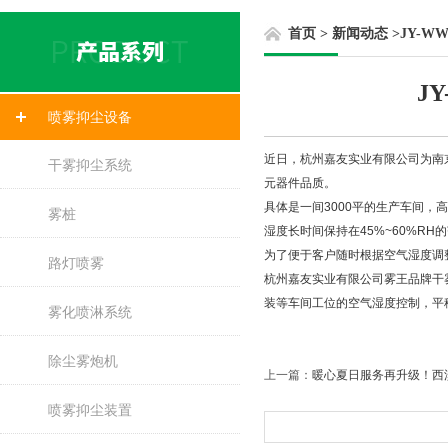
首页
>
新闻动态
>
JY-
J
喷雾抑尘设备
近日，杭州嘉友实业有限公司为南
干雾抑尘系统
元器件品质。
具体是一间3000平的生产车间，
雾桩
湿度长时间保持在45%~60%R
为了便于客户随时根据空气湿度调
路灯喷雾
杭州嘉友实业有限公司雾王品牌干
装等车间工位的空气湿度控制，平
雾化喷淋系统
除尘雾炮机
上一篇：
暖心夏日服务再升级！西
喷雾抑尘装置