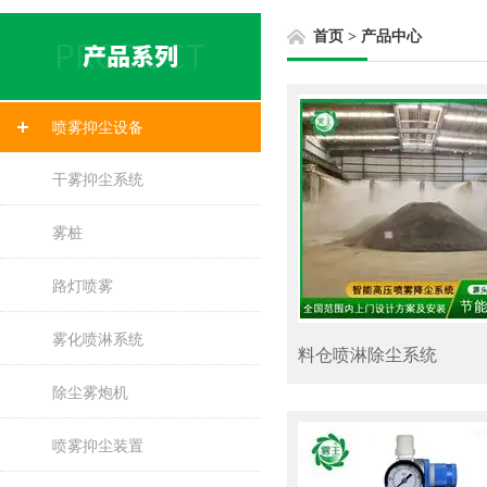
首页
>
产品中心
喷雾抑尘设备
干雾抑尘系统
雾桩
路灯喷雾
雾化喷淋系统
料仓喷淋除尘系统
除尘雾炮机
喷雾抑尘装置