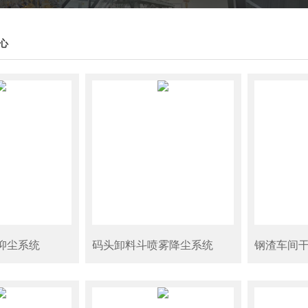
心
抑尘系统
码头卸料斗喷雾降尘系统
钢渣车间