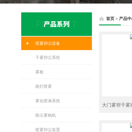
首页
>
产品中
喷雾抑尘设备
干雾抑尘系统
雾桩
路灯喷雾
雾化喷淋系统
大门雾帘干雾
除尘雾炮机
喷雾抑尘装置