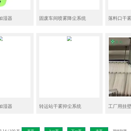
加湿器
固废车间喷雾降尘系统
落料口干
加湿器
转运站干雾抑尘系统
工厂用挂
14 / 100 页
首页
上一页
下一页
末页
跳转到第