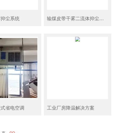
雾抑尘系统
输煤皮带干雾二流体抑尘系统
壁式省电空调
工业厂房降温解决方案
页