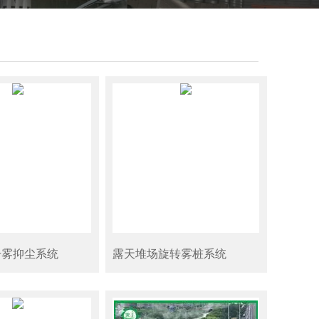
干雾抑尘系统
露天堆场旋转雾桩系统