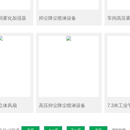
间雾化加湿器
抑尘降尘喷淋设备
车间高压
立体风扇
高压抑尘降尘喷淋设备
7.3米工
41 / 100 页
首页
上一页
下一页
末页
跳转到第