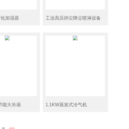
雾化加湿器
工业高压抑尘降尘喷淋设备
业节能大吊扇
1.1KW蒸发式冷气机
页