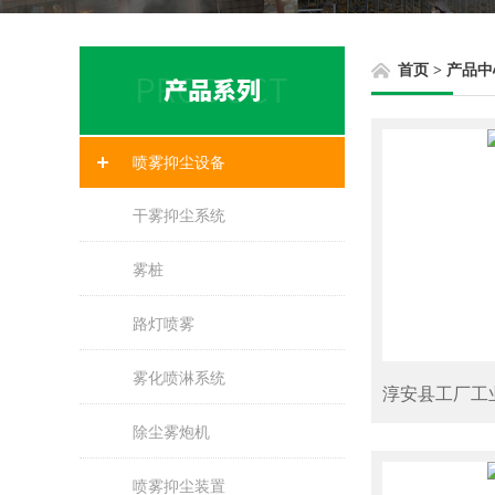
首页
>
产品中
喷雾抑尘设备
干雾抑尘系统
雾桩
路灯喷雾
雾化喷淋系统
除尘雾炮机
喷雾抑尘装置