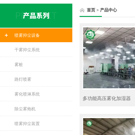
首页
>
产品中心
喷雾抑尘设备
干雾抑尘系统
雾桩
路灯喷雾
雾化喷淋系统
多功能高压雾化加湿器
除尘雾炮机
喷雾抑尘装置