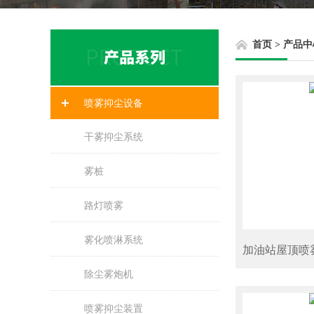
首页
>
产品中
喷雾抑尘设备
干雾抑尘系统
雾桩
路灯喷雾
雾化喷淋系统
加油站屋顶喷
除尘雾炮机
喷雾抑尘装置