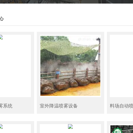
心
雾系统
室外降温喷雾设备
料场自动