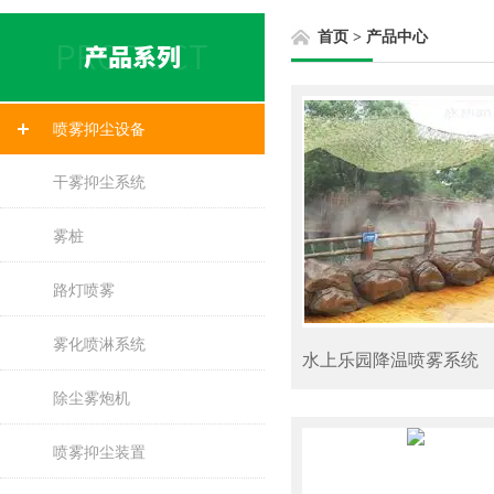
首页
>
产品中心
喷雾抑尘设备
干雾抑尘系统
雾桩
路灯喷雾
雾化喷淋系统
水上乐园降温喷雾系统
除尘雾炮机
喷雾抑尘装置